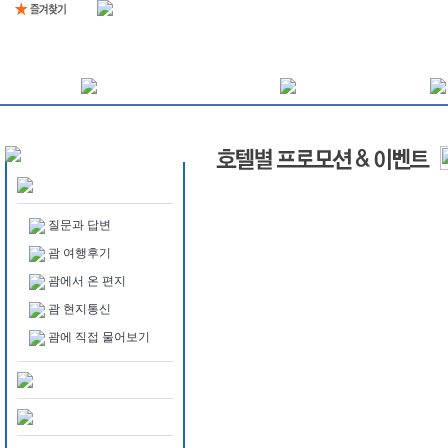
질문과 답변
괌 여행후기
괌에서 온 편지
괌 현지통신
괌에 직접 물어보기