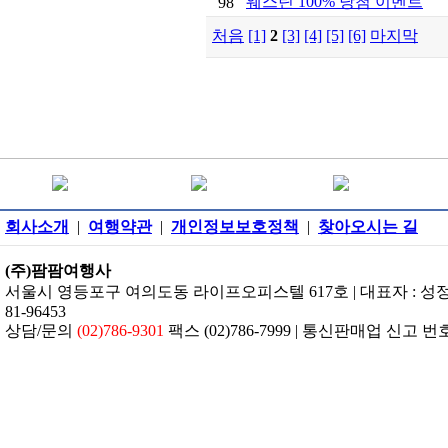
웨스틴 100% 당첨 이벤트
98
처음
[1]
2
[3]
[4]
[5]
[6]
마지막
회사소개
|
여행약관
|
개인정보보호정책
|
찾아오시는 길
(주)팜팜여행사
서울시 영등포구 여의도동 라이프오피스텔 617호 | 대표자 : 성정은 
81-96453
상담/문의
(02)786-9301
팩스 (02)786-7999 | 통신판매업 신고 번호: