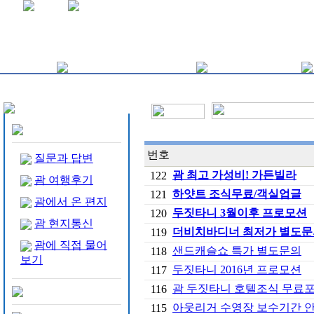
번호
질문과 답변
괌 최고 가성비! 가든빌라
122
괌 여행후기
하얏트 조식무료/객실업글
121
괌에서 온 편지
두짓타니 3월이후 프로모션
120
괌 현지통신
더비치바디너 최저가 별도문
119
괌에 직접 물어
샌드캐슬쇼 특가 별도문의
118
보기
두짓타니 2016년 프로모션
117
괌 두짓타니 호텔조식 무료
116
아웃리거 수영장 보수기간 
115