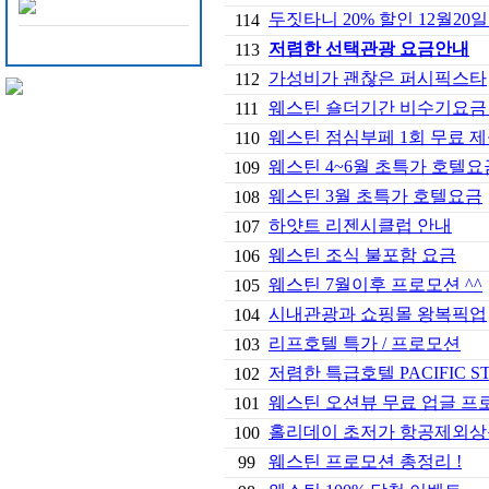
두짓타니 20% 할인 12월20
114
저렴한 선택관광 요금안내
113
가성비가 괜찮은 퍼시픽스타
112
웨스틴 숄더기간 비수기요금
111
웨스틴 점심부페 1회 무료 
110
웨스틴 4~6월 초특가 호텔요
109
웨스틴 3월 초특가 호텔요금
108
하얏트 리젠시클럽 안내
107
웨스틴 조식 불포함 요금
106
웨스틴 7월이후 프로모션 ^^
105
시내관광과 쇼핑몰 왕복픽업
104
리프호텔 특가 / 프로모션
103
저렴한 특급호텔 PACIFIC S
102
웨스틴 오션뷰 무료 업글 프
101
홀리데이 초저가 항공제외상
100
웨스틴 프로모션 총정리 !
99