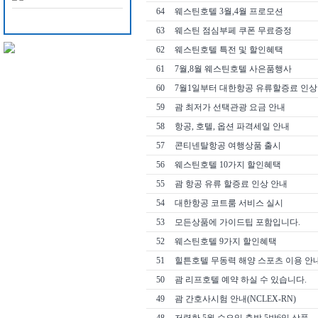
64
웨스틴호텔 3월,4월 프로모션
63
웨스틴 점심부페 쿠폰 무료증정
62
웨스틴호텔 특전 및 할인혜택
61
7월,8월 웨스틴호텔 사은품행사
60
7월1일부터 대한항공 유류할증료 인상
59
괌 최저가 선택관광 요금 안내
58
항공, 호텔, 옵션 파격세일 안내
57
콘티넨탈항공 여행상품 출시
56
웨스틴호텔 10가지 할인혜택
55
괌 항공 유류 할증료 인상 안내
54
대한항공 코트룸 서비스 실시
53
모든상품에 가이드팁 포함입니다.
52
웨스틴호텔 9가지 할인혜택
51
힐튼호텔 무동력 해양 스포츠 이용 안
50
괌 리프호텔 예약 하실 수 있습니다.
49
괌 간호사시험 안내(NCLEX-RN)