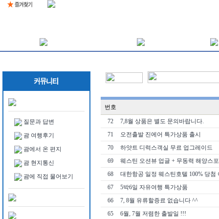
번호
72
7,8월 상품은 별도 문의바랍니다.
질문과 답변
71
오전출발 진에어 특가상품 출시
괌 여행후기
70
하얏트 디럭스객실 무료 업그레이드
괌에서 온 편지
69
웨스틴 오션뷰 업글 + 무동력 해양스
괌 현지통신
68
대한항공 일정 웨스틴호텔 100% 당첨
괌에 직접 물어보기
67
5박6일 자유여행 특가상품
66
7, 8월 유류할증료 없습니다 ^^
65
6월, 7월 저렴한 출발일 !!!