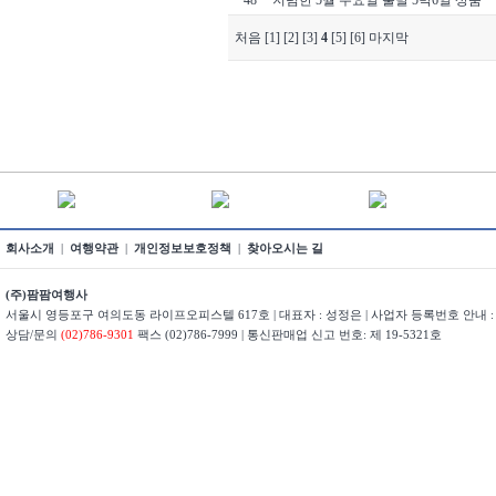
48
저렴한 5월 수요일 출발 5박6일 상품
처음
[1]
[2]
[3]
4
[5]
[6]
마지막
회사소개
|
여행약관
|
개인정보보호정책
|
찾아오시는 길
(주)팜팜여행사
서울시 영등포구 여의도동 라이프오피스텔 617호 | 대표자 : 성정은 | 사업자 등록번호 안내 : 22
상담/문의
(02)786-9301
팩스 (02)786-7999 | 통신판매업 신고 번호: 제 19-5321호