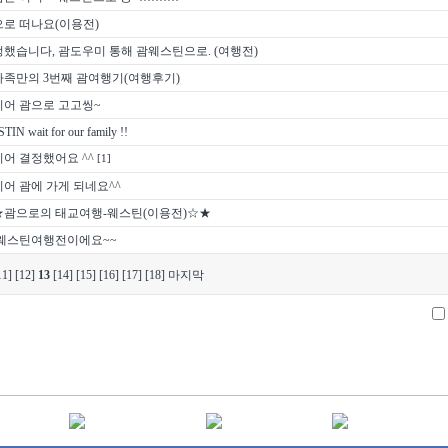
로 떠나요(이용전)
했습니다, 괌도우미 통해 괌웨스틴으로. (여행전)
족만의 3번째 괌여행기(여행후기)
디어 괌으로 고고씽~
TIN wait for our family !!
어 결정했어요 ^^
[1]
어 괌에 가게 되네요^^
★괌으로의 태교여행-웨스틴(이용전)☆★
 웨스틴여행전이에요~~
11]
[12]
13
[14]
[15]
[16]
[17]
[18]
마지막