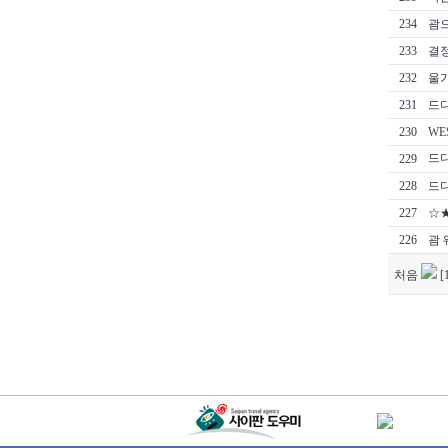
234
괌으
233
결정
232
울가
231
드
230
WES
드디
229
228
드디
227
☆
226
괌
처음
[