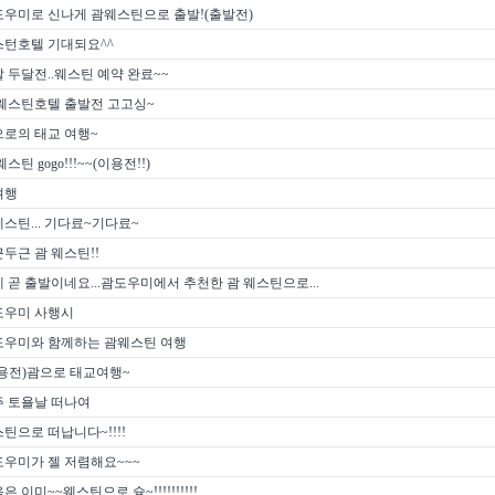
우미로 신나게 괌웨스틴으로 출발!(출발전)
스턴호텔 기대되요^^
 두달전..웨스틴 예약 완료~~
웨스틴호텔 출발전 고고싱~
로의 태교 여행~
웨스틴 gogo!!!~~(이용전!!)
여행
스틴... 기다료~기다료~
두근 괌 웨스틴!!
 곧 출발이네요...괌도우미에서 추천한 괌 웨스틴으로...
도우미 사행시
도우미와 함께하는 괌웨스틴 여행
용전)괌으로 태교여행~
주 토욜날 떠나여
틴으로 떠납니다~!!!!
우미가 젤 저렴해요~~~
은 이미~~웨스틴으로 슝~!!!!!!!!!!