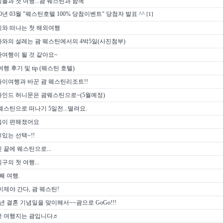
들과 첫 여행...괌 웨스틴과 함께
10년 03월 "웨스틴호텔 100% 당첨이벤트" 당첨자 발표 ^^
[1]
이와 떠나는 첫 해외여행
와의 설레는 괌 웨스틴에서의 4박5일(사진첨부)
여행이 될 것 같아요~
여행 후기 및 tip (웨스틴 호텔)
이여행과 바꾼 괌 웨스틴리조트!!
마인드 허니문은 괌웨스틴으로~(5월예정)
웨스틴으로 떠나기 5일전...떨려요.
음이 편해졌어요
있는 선택~!!
 끝에 웨스틴으로...
구의 첫 여행...
째 여행.
이제야 간다, 괌 웨스틴!
년 결혼 기념일을 맞이해서~~괌으로 GoGo!!!
번 여행지는 괌입니다♬