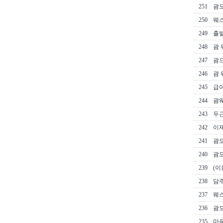
251
괌도
250
웨
249
출발
248
괌 
247
괌으
246
괌 
245
급
244
괌웨
243
두근
242
이제
241
괌
240
괌
239
(이
238
담
237
웨스
236
괌도
235
마음