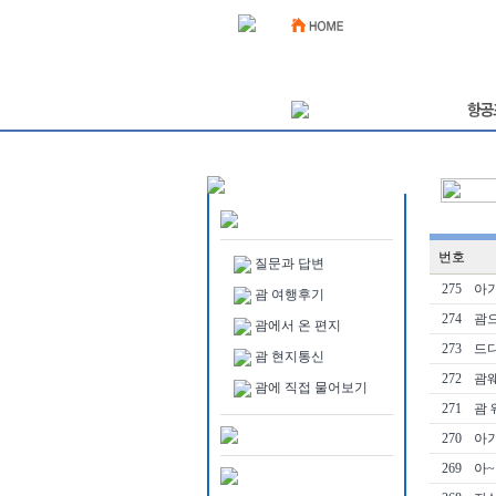
번호
질문과 답변
275
아기
괌 여행후기
274
괌으
괌에서 온 편지
273
드
괌 현지통신
272
괌
괌에 직접 물어보기
271
괌 
270
아기
269
아~