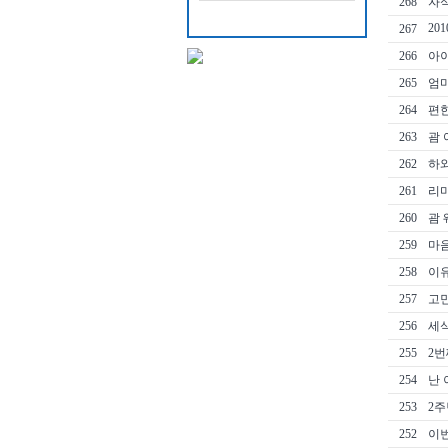
268
자식
20
267
266
아
265
엄마
264
편한
263
괌 
262
하와
261
리
260
괌 
259
마
258
이유
257
고민
256
세식
255
2번
254
난 
253
2주
252
이