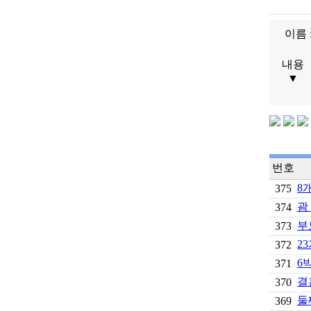
이름 
내용
▼
번호
8
375
괌
374
부
373
2
372
6박
371
결
370
둘
369