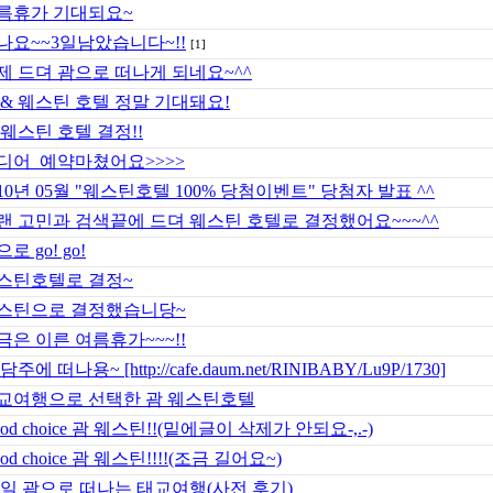
름휴가 기대되요~
나요~~3일남았습니다~!!
[1]
제 드뎌 괌으로 떠나게 되네요~^^
 & 웨스틴 호텔 정말 기대돼요!
 웨스틴 호텔 결정!!
디어 예약마쳤어요>>>>
010년 05월 "웨스틴호텔 100% 당첨이벤트" 당첨자 발표 ^^
랜 고민과 검색끝에 드뎌 웨스틴 호텔로 결정했어요~~~^^
로 go! go!
스틴호텔로 결정~
스틴으로 결정했습니당~
금은 이른 여름휴가~~~!!
담주에 떠나용~ [http://cafe.daum.net/RINIBABY/Lu9P/1730]
교여행으로 선택한 괌 웨스틴호텔
od choice 괌 웨스틴!!(밑에글이 삭제가 안되요-,.-)
od choice 괌 웨스틴!!!!(조금 길어요~)
/2일 괌으로 떠나는 태교여행(사전 후기)