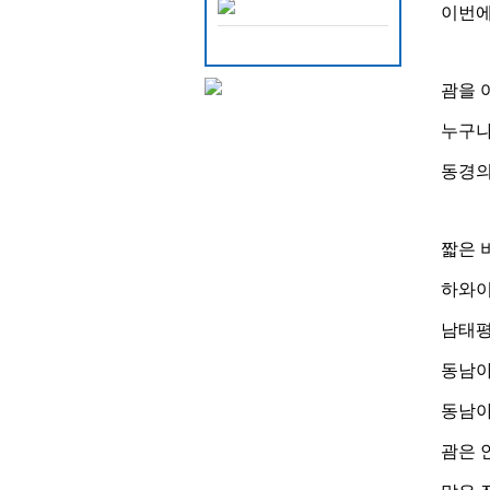
이번에는
괌을 
누구나
동경의
짧은 
하와이
남태평
동남아
동남아
괌은 