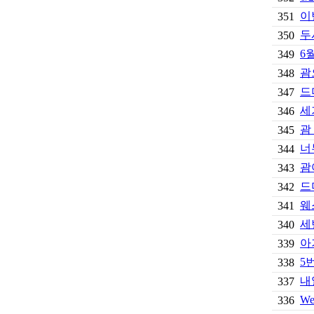
이
351
두
350
6
349
괌
348
드
347
세
346
괌
345
너
344
괌
343
드
342
웨
341
세
340
아
339
5번
338
내
337
W
336