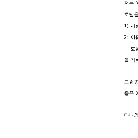
저는 
호텔을
1) 
2) 
호텔에
을 기
그런면
좋은 
다녀와