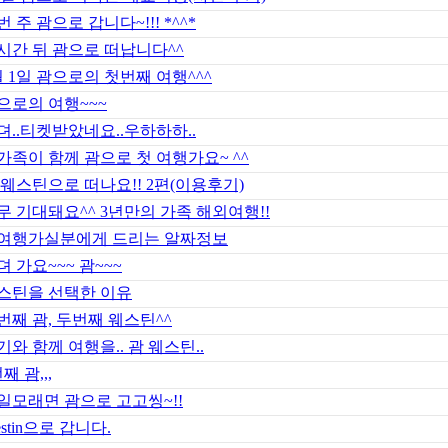
번 주 괌으로 갑니다~!!! *^^*
시간 뒤 괌으로 떠납니다^^
월 1일 괌으로의 첫번째 여행^^^
으로의 여행~~~
뎌..티켓받았네요..우하하하..
가족이 함께 괌으로 첫 여행가요~ ^^
 웨스틴으로 떠나요!! 2편(이용후기)
무 기대돼요^^ 3년만의 가족 해외여행!!
여행가실분에게 드리는 알짜정보
뎌 가요~~~ 괌~~~
스틴을 선택한 이유
번째 괌, 두번째 웨스틴^^
기와 함께 여행을.. 괌 웨스틴..
째 괌,,,
일모래면 괌으로 고고씽~!!
estin으로 갑니다.