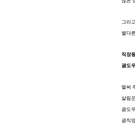
많은 
그리고
별다른
직장동
괌도우
벌써 
살림꾼
괌도우
괌직영