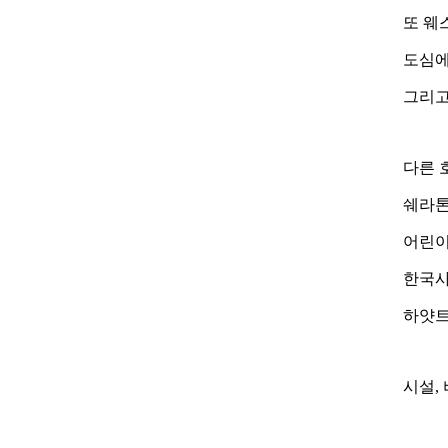
또 웨
도심에
그리고
다른 
쉐라톤
어린이
한국사
하얏트
시설,