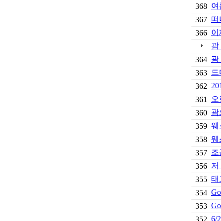
여
368
떠
367
이
366
괌
괌
364
드
363
2
362
오
361
괌으
360
웨
359
웨
358
조
357
저 
356
태
355
Go
354
Go
353
6
352