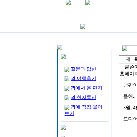
제 
글쓴
질문과 답변
홈페이
괌 여행후기
남편이
괌에서 온 편지
올해.
괌 현지통신
괌에 직접 물어
3월,
보기
드디어