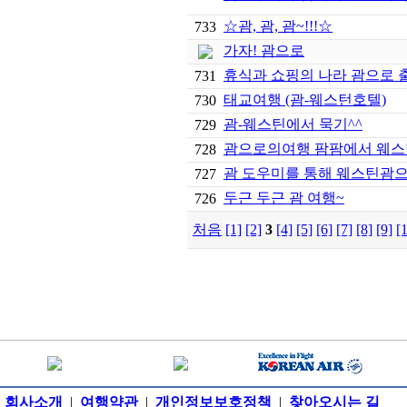
☆괌, 괌, 괌~!!!☆
733
가자! 괌으로
휴식과 쇼핑의 나라 괌으로 
731
태교여행 (괌-웨스턴호텔)
730
괌-웨스틴에서 묵기^^
729
괌으로의여행 팜팜에서 웨스
728
괌 도우미를 통해 웨스틴괌으
727
두근 두근 괌 여행~
726
처음
[1]
[2]
3
[4]
[5]
[6]
[7]
[8]
[9]
[
회사소개
|
여행약관
|
개인정보보호정책
|
찾아오시는 길