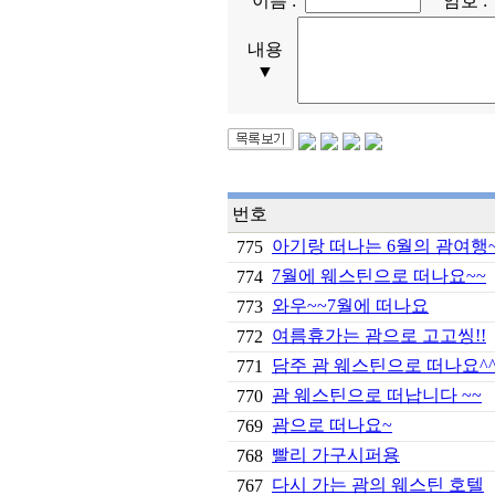
이름 :
암호 
내용
▼
번호
아기랑 떠나는 6월의 괌여행
775
7월에 웨스틴으로 떠나요~~
774
와우~~7월에 떠나요
773
여름휴가는 괌으로 고고씽!!
772
담주 괌 웨스틴으로 떠나요^
771
괌 웨스틴으로 떠납니다 ~~
770
괌으로 떠나요~
769
빨리 가구시퍼용
768
다시 가는 괌의 웨스틴 호텔
767