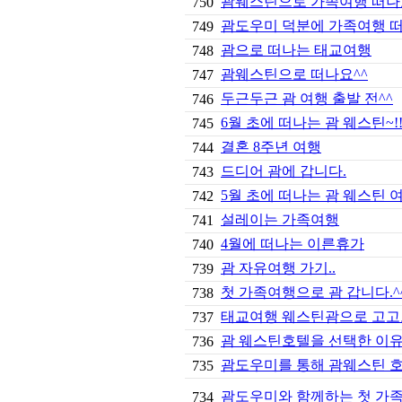
괌웨스틴으로 가족여행 떠나
750
괌도우미 덕분에 가족여행 떠
749
괌으로 떠나는 태교여행
748
괌웨스틴으로 떠나요^^
747
두근두근 괌 여행 출발 전^^
746
6월 초에 떠나는 괌 웨스틴~!
745
결혼 8주년 여행
744
드디어 괌에 갑니다.
743
5월 초에 떠나는 괌 웨스틴 여행
742
설레이는 가족여행
741
4월에 떠나는 이른휴가
740
괌 자유여행 가기..
739
첫 가족여행으로 괌 갑니다.^
738
태교여행 웨스틴괌으로 고고
737
괌 웨스틴호텔을 선택한 이유!
736
괌도우미를 통해 괌웨스틴 호텔
735
괌도우미와 함께하는 첫 가족여
734