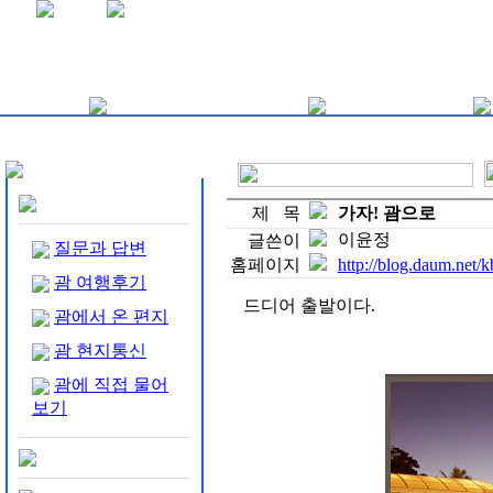
제 목
가자! 괌으로
이윤정
글쓴이
질문과 답변
홈페이지
http://blog.daum.net/
괌 여행후기
드디어 출발이다.
괌에서 온 편지
괌 현지통신
괌에 직접 물어
보기