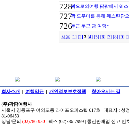
728
괌으로의여행 팜팜에서 웨스
727
괌 도우미를 통해 웨스틴괌으
726
두근 두근 괌 여행~
처음
[1]
[2]
3
[4]
[5]
[6]
[7]
[8]
[9]
[
회사소개
|
여행약관
|
개인정보보호정책
|
찾아오시는 길
(주)팜팜여행사
서울시 영등포구 여의도동 라이프오피스텔 617호 | 대표자 : 성정은 
81-96453
상담/문의
(02)786-9301
팩스 (02)786-7999 | 통신판매업 신고 번호: