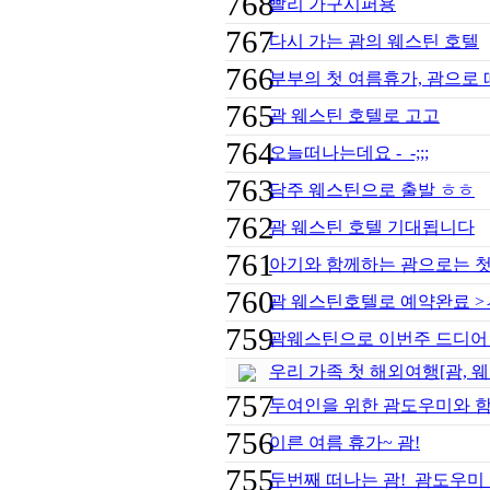
768
빨리 가구시퍼용
767
다시 가는 괌의 웨스틴 호텔
766
부부의 첫 여름휴가, 괌으로 
765
괌 웨스틴 호텔로 고고
764
오늘떠나는데요 -_-;;;
763
담주 웨스틴으로 출발 ㅎㅎ
762
괌 웨스틴 호텔 기대됩니다
761
아기와 함께하는 괌으로는 첫
760
괌 웨스틴호텔로 예약완료 >
759
괌웨스틴으로 이번주 드디어
우리 가족 첫 해외여행[괌, 
757
두여인을 위한 괌도우미와 함께
756
이른 여름 휴가~ 괌!
755
두번째 떠나는 괌! 괌도우미