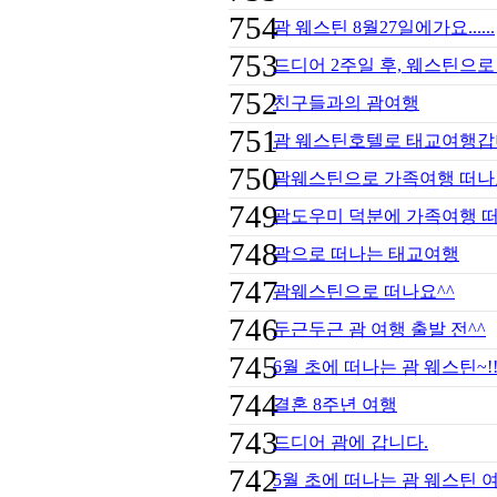
754
괌 웨스틴 8월27일에가요......
753
드디어 2주일 후, 웨스틴으로
752
친구들과의 괌여행
751
괌 웨스틴호텔로 태교여행갑
750
괌웨스틴으로 가족여행 떠나
749
괌도우미 덕분에 가족여행 떠
748
괌으로 떠나는 태교여행
747
괌웨스틴으로 떠나요^^
746
두근두근 괌 여행 출발 전^^
745
6월 초에 떠나는 괌 웨스틴~!
744
결혼 8주년 여행
743
드디어 괌에 갑니다.
742
5월 초에 떠나는 괌 웨스틴 여행