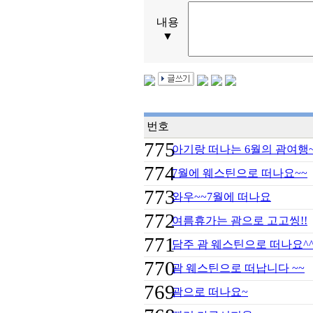
내용
▼
번호
775
아기랑 떠나는 6월의 괌여행
774
7월에 웨스틴으로 떠나요~~
773
와우~~7월에 떠나요
772
여름휴가는 괌으로 고고씽!!
771
담주 괌 웨스틴으로 떠나요^
770
괌 웨스틴으로 떠납니다 ~~
769
괌으로 떠나요~