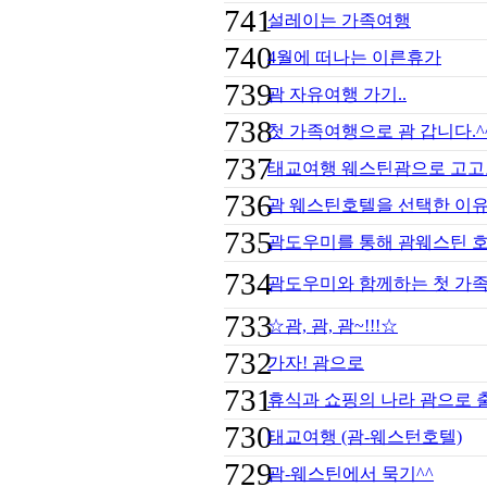
741
설레이는 가족여행
740
4월에 떠나는 이른휴가
739
괌 자유여행 가기..
738
첫 가족여행으로 괌 갑니다.^
737
태교여행 웨스틴괌으로 고고
736
괌 웨스틴호텔을 선택한 이유!
735
괌도우미를 통해 괌웨스틴 호텔
734
괌도우미와 함께하는 첫 가족여
733
☆괌, 괌, 괌~!!!☆
732
가자! 괌으로
731
휴식과 쇼핑의 나라 괌으로 
730
태교여행 (괌-웨스턴호텔)
729
괌-웨스틴에서 묵기^^