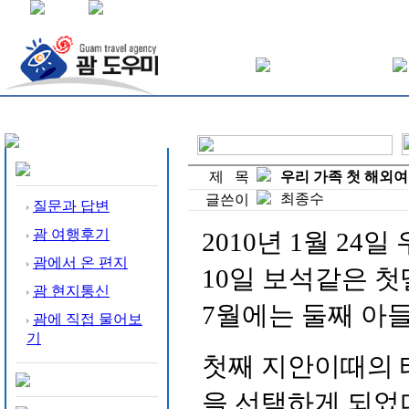
제 목
우리 가족 첫 해외여
최종수
글쓴이
질문과 답변
괌 여행후기
2010년 1월 24
괌에서 온 편지
10일 보석같은 첫
괌 현지통신
7월에는 둘째 아들
괌에 직접 물어보
기
첫째 지안이때의 
을 선택하게 되었