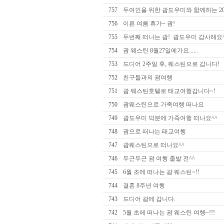
757
두여인을 위한 괌도우미와 함께하는 201
756
이른 여름 휴가~ 괌!
755
두번째 떠나는 괌! 괌도우미 감사해요^
754
괌 웨스틴 8월27일에가요......
753
드디어 2주일 후, 웨스틴으로 갑니다!
752
친구들과의 괌여행
751
괌 웨스틴호텔로 태교여행갑니다~!
750
괌웨스틴으로 가족여행 떠나요
749
괌도우미 덕분에 가족여행 떠나요^^
748
괌으로 떠나는 태교여행
747
괌웨스틴으로 떠나요^^
746
두근두근 괌 여행 출발 전^^
745
6월 초에 떠나는 괌 웨스틴~!!
744
결혼 8주년 여행
743
드디어 괌에 갑니다.
742
5월 초에 떠나는 괌 웨스틴 여행~!!!