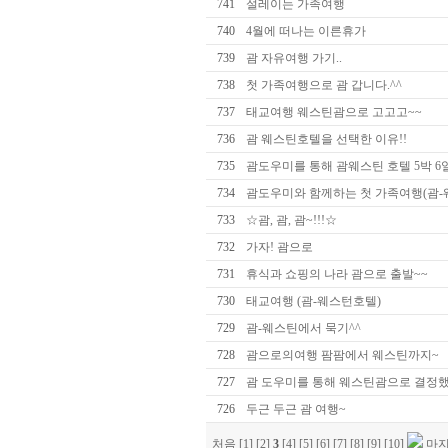
741
설레이는 가족여행
740
4월에 떠나는 이른휴가
739
괌 자유여행 가기..
738
첫 가족여행으로 괌 갑니다.^^
737
태교여행 웨스틴괌으로 고고고~~
736
괌 웨스틴호텔을 선택한 이유!!
735
괌도우미를 통해 괌웨스틴 호텔 5박 6일
734
괌도우미와 함께하는 첫 가족여행(괌-웨
733
☆괌, 괌, 괌~!!!☆
732
가자! 괌으로
731
휴식과 쇼핑의 나라 괌으로 출발~~
730
태교여행 (괌-웨스턴호텔)
729
괌-웨스틴에서 묵기^^
728
괌으로의여행 팜팜에서 웨스틴까지~
727
괌 도우미를 통해 웨스틴괌으로 결정했
726
두근 두근 괌 여행~
처음
[1]
[2]
3
[4]
[5]
[6]
[7]
[8]
[9]
[10]
마