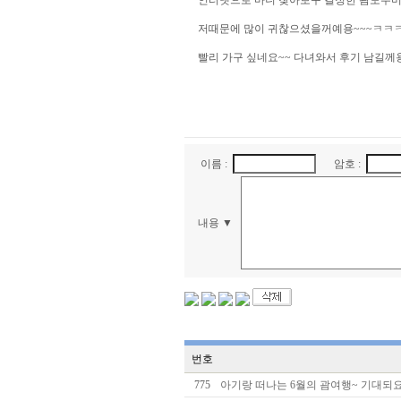
인터넷으로 마니 찾아보구 결정한 괌도우미..
저때문에 많이 귀찮으셨을꺼예용~~~ㅋㅋ
빨리 가구 싶네요~~ 다녀와서 후기 남길께
이름 :
암호 :
내용 ▼
번호
775
아기랑 떠나는 6월의 괌여행~ 기대되