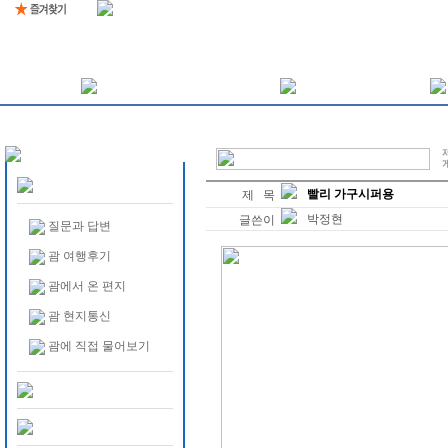
빨리 가구시퍼용
제 목
박정현
글쓴이
질문과 답변
괌 여행후기
괌에서 온 편지
괌 현지통신
괌에 직접 물어보기