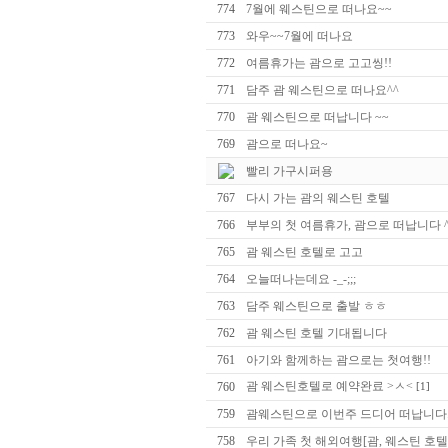
774
7월에 웨스틴으로 떠나요~~
773
와우~~7월에 떠나요
772
여름휴가는 괌으로 고고씽!!
771
담주 괌 웨스틴으로 떠나요^^
770
괌 웨스틴으로 떠납니다 ~~
769
괌으로 떠나요~
빨리 가구시퍼용
767
다시 가는 괌의 웨스틴 호텔
766
부부의 첫 여름휴가, 괌으로 떠납니다 ^
765
괌 웨스틴 호텔로 고고
764
오늘떠나는데요 -_-;;;
763
담주 웨스틴으로 출발 ㅎㅎ
762
괌 웨스틴 호텔 기대됩니다
761
아기와 함께하는 괌으로는 첫여행!!
괌 웨스틴호텔로 예약완료 >ㅅ<
760
[1]
759
괌웨스틴으로 이번주 드디어 떠납니다
758
우리 가족 첫 해외여행[괌, 웨스틴 호텔